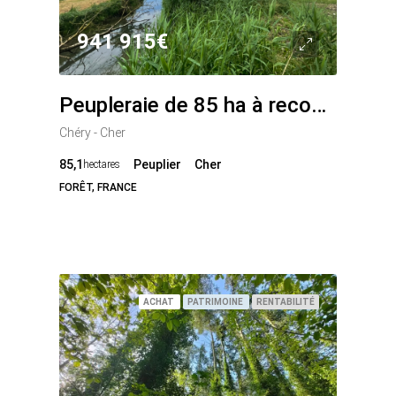
941 915€
Peupleraie de 85 ha à reconstituer dans le Cher
Chéry - Cher
85,1
Peuplier
Cher
hectares
FORÊT, FRANCE
ACHAT
PATRIMOINE
RENTABILITÉ