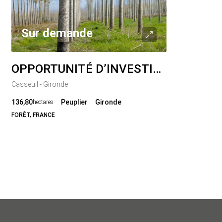
Sur demande
OPPORTUNITÉ D’INVESTISSEMENT – PEUPLERAIE 136 HA
Casseuil - Gironde
136,80
Peuplier
Gironde
hectares
FORÊT, FRANCE