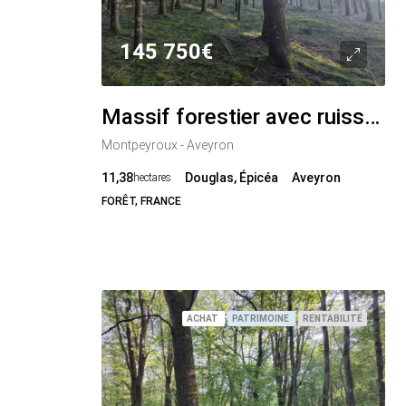
145 750€
Massif forestier avec ruisseau, proche de Laguiole – 11,38 ha
Montpeyroux - Aveyron
11,38
Douglas, Épicéa
Aveyron
hectares
FORÊT, FRANCE
ACHAT
PATRIMOINE
RENTABILITÉ