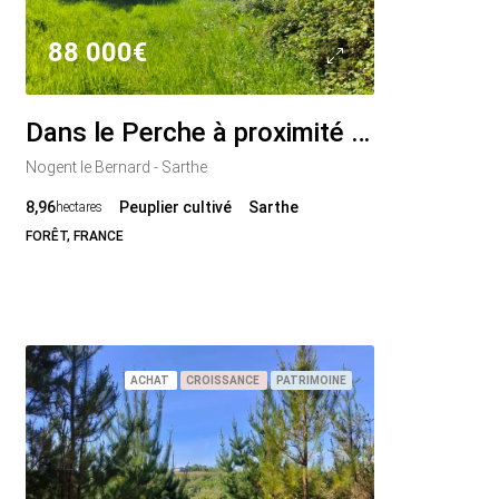
88 000€
Dans le Perche à proximité de Bellême, propriété de 9 hectares, en pleine nature.
Nogent le Bernard - Sarthe
8,96
Peuplier cultivé
Sarthe
hectares
FORÊT, FRANCE
ACHAT
CROISSANCE
PATRIMOINE