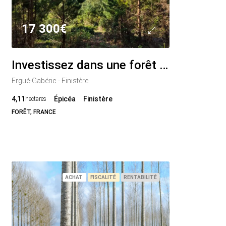
17 300€
Investissez dans une forêt de 4 ha aux portes de Quimper
Ergué-Gabéric - Finistère
4,11
Épicéa
Finistère
hectares
FORÊT, FRANCE
ACHAT
FISCALITÉ
RENTABILITÉ