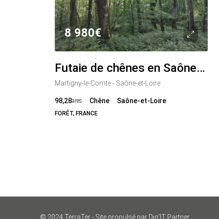
8 980€
Futaie de chênes en Saône-et-Loire : capital sur pied mobilisable
Martigny-le-Comte - Saône-et-Loire
98,28
Chêne
Saône-et-Loire
ares
FORÊT, FRANCE
© 2024 TerraTer - Site propulsé par Dig'IT Partner