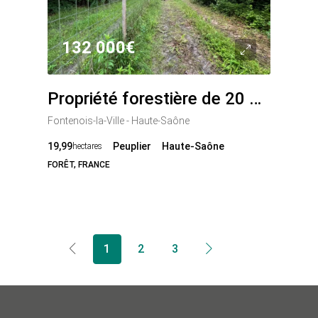
132 000€
Propriété forestière de 20 ha en Haute-Saône
Fontenois-la-Ville - Haute-Saône
19,99
Peuplier
Haute-Saône
hectares
FORÊT, FRANCE
1
2
3