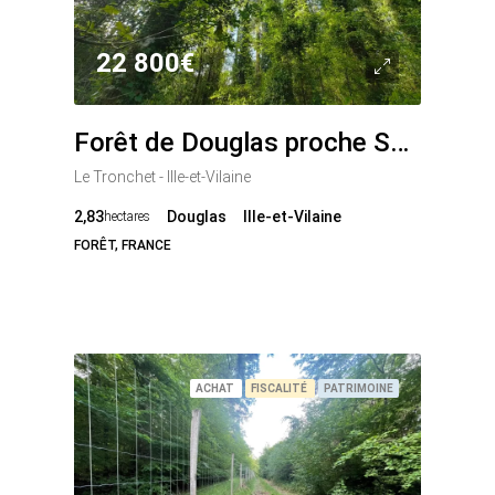
22 800€
Forêt de Douglas proche Saint Malo
Le Tronchet - Ille-et-Vilaine
2,83
Douglas
Ille-et-Vilaine
hectares
FORÊT, FRANCE
ACHAT
FISCALITÉ
PATRIMOINE