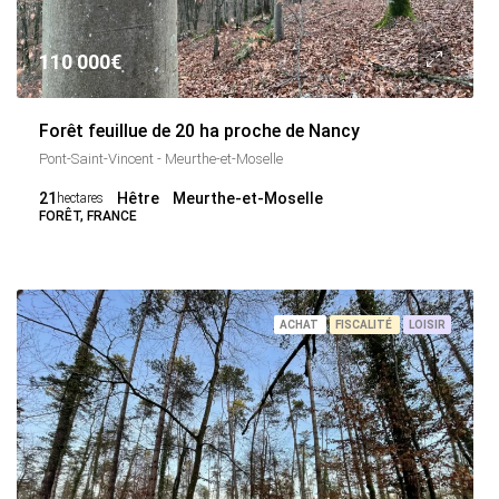
110 000€
Forêt feuillue de 20 ha proche de Nancy
Pont-Saint-Vincent - Meurthe-et-Moselle
21
Hêtre
Meurthe-et-Moselle
hectares
FORÊT, FRANCE
ACHAT
FISCALITÉ
LOISIR