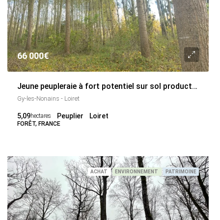
66 000€
Jeune peupleraie à fort potentiel sur sol productif – Loiret
Gy-les-Nonains - Loiret
5,09
Peuplier
Loiret
hectares
FORÊT, FRANCE
ACHAT
ENVIRONNEMENT
PATRIMOINE