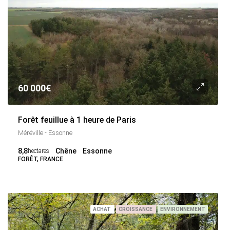
60 000€
Forêt feuillue à 1 heure de Paris
Méréville - Essonne
8,8
Chêne
Essonne
hectares
FORÊT, FRANCE
ACHAT
CROISSANCE
ENVIRONNEMENT