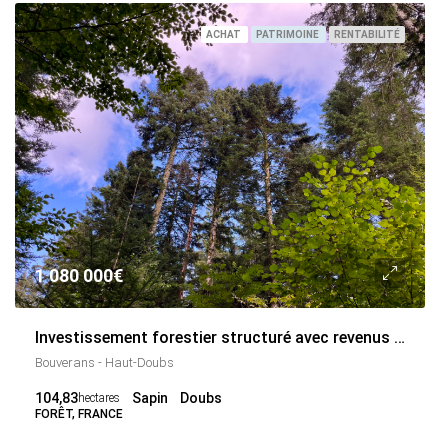
ACHAT
PATRIMOINE
RENTABILITÉ
1 080 000€
Investissement forestier structuré avec revenus réguliers
Bouverans - Haut-Doubs
104,83
Sapin
Doubs
hectares
FORÊT, FRANCE