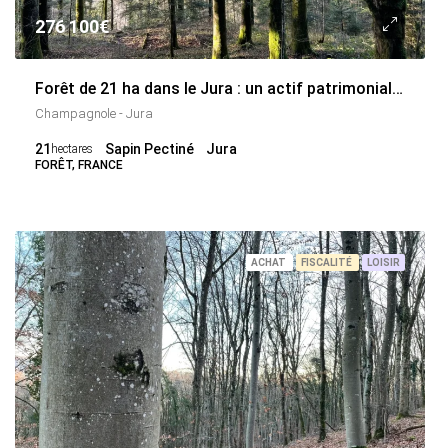
276 100€
Forêt de 21 ha dans le Jura : un actif patrimonial résilient en bord de rivière
Champagnole - Jura
21
Sapin Pectiné
Jura
hectares
FORÊT, FRANCE
ACHAT
FISCALITÉ
LOISIR