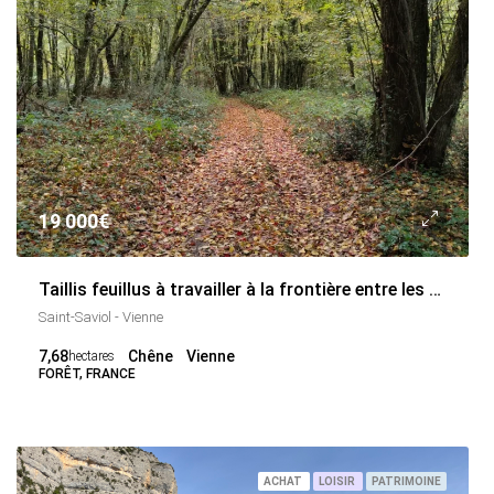
19 000€
Taillis feuillus à travailler à la frontière entre les Deux-Sèvres et la Vienne
Saint-Saviol - Vienne
7,68
Chêne
Vienne
hectares
FORÊT, FRANCE
ACHAT
LOISIR
PATRIMOINE