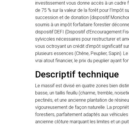
investissement vous donne accès à un cadre fi
de 75 % sur la valeur de la forêt pour l’Impôt su
succession et de donation (dispositif Monichon
soumis à un impôt forfaitaire forestier déconn
dispositif DEFI (Dispositif d’Encouragement Fisc
sylvicoles nécessaires pour restructurer et amé
vous octroyant un crédit d’impôt significatif s
plusieurs essences (Chêne, Peuplier, Sapin). Le
vrai atout financier, le prix du peuplier ayant
Descriptif technique
Le massif est divisé en quatre zones bien distin
basse, un taillis feuillu (charme, tremble, noise
pectinés, et une ancienne plantation de résine
vigoureusement de façon naturelle. La proprié
forestiers, parfaitement adaptés aux véhicule
ancienne clôture marquant les limites et un puit