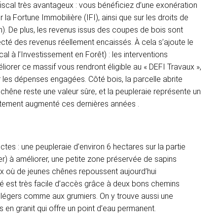
scal très avantageux : vous bénéficiez d’une exonération
r la Fortune Immobilière (IFI), ainsi que sur les droits de
). De plus, les revenus issus des coupes de bois sont
ecté des revenus réellement encaissés. À cela s’ajoute le
al à l’Investissement en Forêt) : les interventions
liorer ce massif vous rendront éligible au « DEFI Travaux »,
ur les dépenses engagées. Côté bois, la parcelle abrite
 chêne reste une valeur sûre, et la peupleraie représente un
 fortement augmenté ces dernières années .
ctes : une peupleraie d’environ 6 hectares sur la partie
tier) à améliorer, une petite zone préservée de sapins
ux où de jeunes chênes repoussent aujourd’hui
té est très facile d’accès grâce à deux bons chemins
s légers comme aux grumiers. On y trouve aussi une
s en granit qui offre un point d’eau permanent.