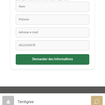
© 2024 TerraTer - Site propulsé par Dig'IT Partner
TerrAgree